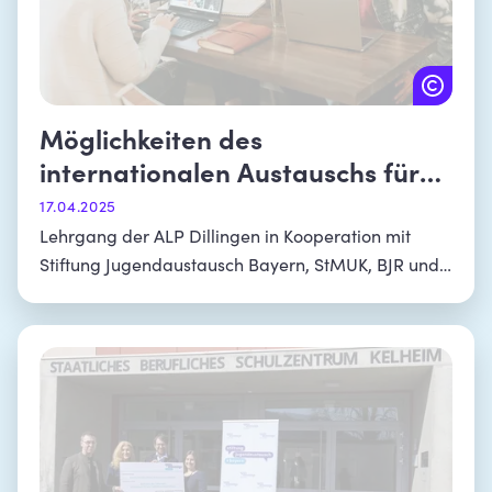
Möglichkeiten des
internationalen Austauschs für
Mittelschulen in Bayern
17.04.2025
Lehrgang der ALP Dillingen in Kooperation mit
Stiftung Jugendaustausch Bayern, StMUK, BJR und
PI München