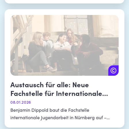
Jugendarbeit
Austausch für alle: Neue
Fachstelle für Internationale
Jugendarbeit in Nürnberg startet
08.01.2026
Benjamin Dippold baut die Fachstelle
internationale Jugendarbeit in Nürnberg auf –
Fokus auf Jugendliche ohne Zugang zu