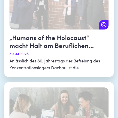
„Humans of the Holocaust“
macht Halt am Beruflichen
Schulzentrum Dachau
30.04.2025
Anlässlich des 80. Jahrestags der Befreiung des
Konzentrationslagers Dachau ist die
Wanderausstellung seit dem 29. April am
Beruflichen Schulzentrum in Dachau zu sehen.