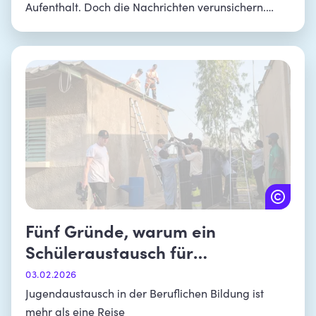
Aufenthalt. Doch die Nachrichten verunsichern.
Sollte ich derzeit noch einen Jugend- oder
Schüleraustausch dorthin machen? Wir haben die
gemeinnützige Austauschorganisation Youth for
Understanding (YFU) gefragt.
Fünf Gründe, warum ein
Schüleraustausch für
Auszubildende sinnvoll ist
03.02.2026
Jugendaustausch in der Beruflichen Bildung ist
mehr als eine Reise