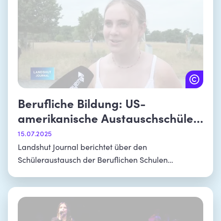
Berufliche Bildung: US-
amerikanische Austauschschüler
zu Gast in Landshut
15.07.2025
Landshut Journal berichtet über den
Schüleraustausch der Beruflichen Schulen
Schönbrunn