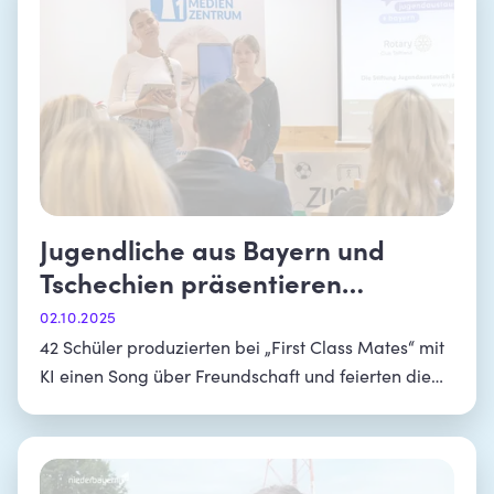
Jugendliche aus Bayern und
Tschechien präsentieren
gemeinsames Musikvideo
02.10.2025
42 Schüler produzierten bei „First Class Mates“ mit
KI einen Song über Freundschaft und feierten die
Premiere in Falkenberg