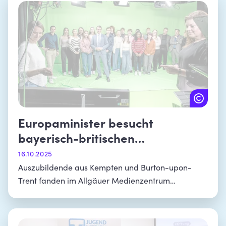
Europaminister besucht
bayerisch-britischen
Azubiaustausch
16.10.2025
Auszubildende aus Kempten und Burton-upon-
Trent fanden im Allgäuer Medienzentrum
gemeinsam mit Europaminister Eric Beißwenger
heraus, wie Nachrichten in Fernsehen und Zeitung
kommen.