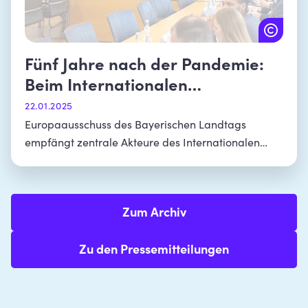
Fünf Jahre nach der Pandemie:
Beim Internationalen
Jugendaustausch nimmt Bayern
22.01.2025
bundesweit eine Vorreiterrolle
Europaausschuss des Bayerischen Landtags
empfängt zentrale Akteure des Internationalen
ein
Jugend- und Schüleraustauschs – Preisdruck stellt
vor Herausforderungen
Zum Archiv
Zu den Pressemitteilungen