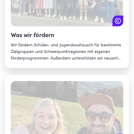
Amberg
Amberg-Sulzbach
Ansbach
Was wir fördern
Ansbach, Landkreis
Wir fördern Schüler- und Jugendaustausch für bestimmte
Zielgruppen und Schwerpunktregionen mit eigenen
Aschaffenburg
Förderprogrammen. Außerdem unterstützen wir neuartige
Aschaffenburg, Landkreis
Formate bei Partnern. Damit erreichen wir, dass mehr
junge Menschen aus Bayern internationale Erfahrungen
Augsburg
sammeln können. Insbesondere für Jugendliche, die auf
Mittel-, Real-, Förder- und berufliche Schulen gehen,
Augsburg, Landkreis
schaffen wir neue Chancen.
Bad Kissingen
Bad Tölz-Wolfratshausen
Bamberg
Bamberg, Landkreis