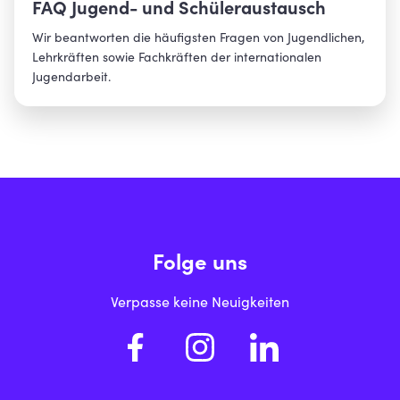
Ebersberg
FAQ Jugend- und Schüleraustausch
Eichstätt
Wir beantworten die häufigsten Fragen von Jugendlichen,
Lehrkräften sowie Fachkräften der internationalen
Erding
Jugendarbeit.
Erlangen
Erlangen-Höchstadt
Forchheim
Schularten
Berufsschule
Freising
Fachakademie
Freyung-Grafenau
Folge uns
Fürstenfeldbruck
Förderschule
Verpasse keine Neuigkeiten
Fürth
FOS/BOS
Fürth, Landkreis
Gymnasium
Garmisch-Partenkirchen
Hochschule