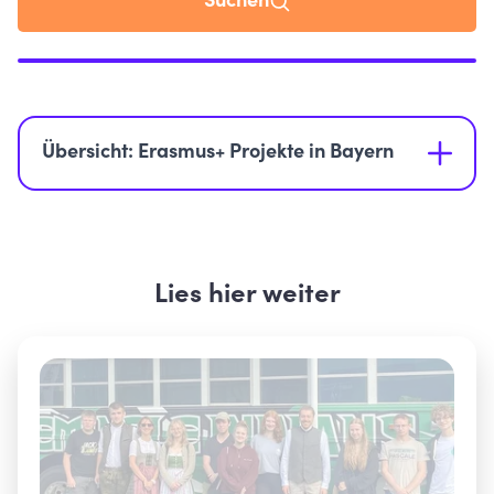
Suchen
Karte benötigt Ihre Zustimmung
Diese Karte nutzt
Google Maps
. Bei Aktivierung werden
Daten an Google in den USA übertragen.
Übersicht: Erasmus+ Projekte in Bayern
Cookie-Einstellungen öffnen
Lies hier weiter
Alle Landkreise
Aichach-Friedberg
Altötting