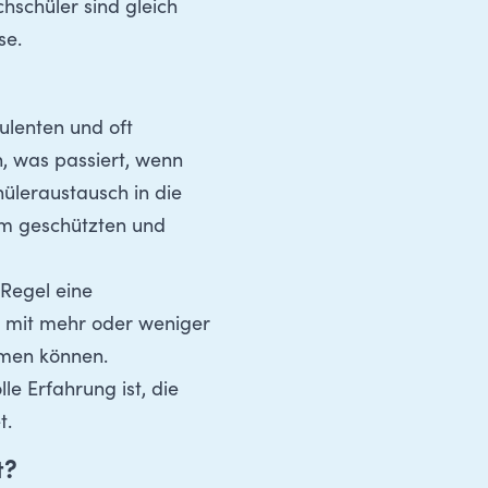
hschüler sind gleich
se.
ulenten und oft
, was passiert, wenn
hüleraustausch in die
nem geschützten und
 Regel eine
 – mit mehr oder weniger
ommen können.
le Erfahrung ist, die
t.
t?