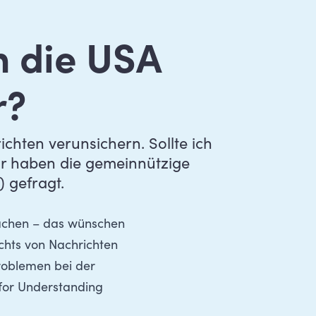
n die USA
r?
hten verunsichern. Sollte ich
ir haben die gemeinnützige
 gefragt.
machen – das wünschen
ichts von Nachrichten
roblemen bei der
for Understanding