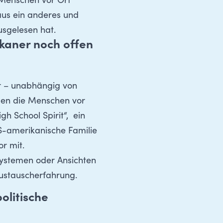
 Menschen vor Ort
aus ein anderes und
ausgelesen hat.
ikaner noch offen
er – unabhängig von
ben die Menschen vor
h School Spirit“, ein
S-amerikanische Familie
r mit.
 Systemen oder Ansichten
 Austauscherfahrung.
olitische