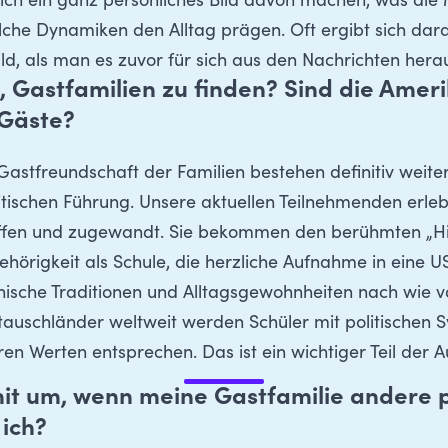
sich ein ganz persönliches Bild davon machen, was die
lche Dynamiken den Alltag prägen. Oft ergibt sich dar
ild, als man es zuvor für sich aus den Nachrichten her
s, Gastfamilien zu finden? Sind die Amer
 Gäste?
d Gastfreundschaft der Familien bestehen definitiv weit
itischen Führung. Unsere aktuellen Teilnehmenden erle
offen und zugewandt. Sie bekommen den berühmten „Hig
örigkeit als Schule, die herzliche Aufnahme in eine U
ische Traditionen und Alltagsgewohnheiten nach wie vo
stauschländer weltweit werden Schüler mit politischen
ihren Werten entsprechen. Das ist ein wichtiger Teil der
it um, wenn meine Gastfamilie andere p
 ich?