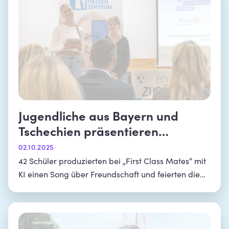
Jugendliche aus Bayern und
Tschechien präsentieren
gemeinsames Musikvideo
02.10.2025
42 Schüler produzierten bei „First Class Mates“ mit
KI einen Song über Freundschaft und feierten die
Premiere in Falkenberg