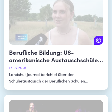
Berufliche Bildung: US-
amerikanische Austauschschüler
zu Gast in Landshut
15.07.2025
Landshut Journal berichtet über den
Schüleraustausch der Beruflichen Schulen
Schönbrunn