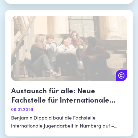
Jugendarbeit
Austausch für alle: Neue
Fachstelle für Internationale
Jugendarbeit in Nürnberg startet
08.01.2026
Benjamin Dippold baut die Fachstelle
internationale Jugendarbeit in Nürnberg auf –
Fokus auf Jugendliche ohne Zugang zu