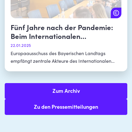
Fünf Jahre nach der Pandemie:
Beim Internationalen
Jugendaustausch nimmt Bayern
22.01.2025
bundesweit eine Vorreiterrolle
Europaausschuss des Bayerischen Landtags
empfängt zentrale Akteure des Internationalen
ein
Jugend- und Schüleraustauschs – Preisdruck stellt
vor Herausforderungen
Zum Archiv
Zu den Pressemitteilungen