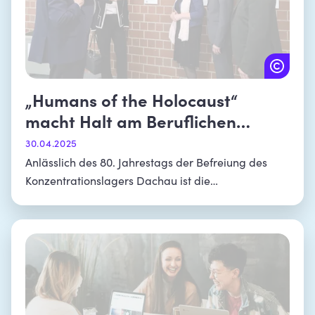
„Humans of the Holocaust“
macht Halt am Beruflichen
Schulzentrum Dachau
30.04.2025
Anlässlich des 80. Jahrestags der Befreiung des
Konzentrationslagers Dachau ist die
Wanderausstellung seit dem 29. April am
Beruflichen Schulzentrum in Dachau zu sehen.