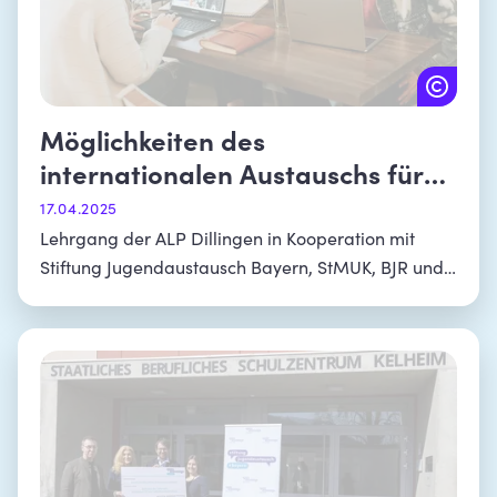
Möglichkeiten des
internationalen Austauschs für
Mittelschulen in Bayern
17.04.2025
Lehrgang der ALP Dillingen in Kooperation mit
Stiftung Jugendaustausch Bayern, StMUK, BJR und
PI München