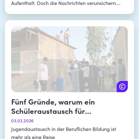
Aufenthalt. Doch die Nachrichten verunsichern.
Sollte ich derzeit noch einen Jugend- oder
Schüleraustausch dorthin machen? Wir haben die
gemeinnützige Austauschorganisation Youth for
Understanding (YFU) gefragt.
Fünf Gründe, warum ein
Schüleraustausch für
Auszubildende sinnvoll ist
03.02.2026
Jugendaustausch in der Beruflichen Bildung ist
mehr als eine Reise