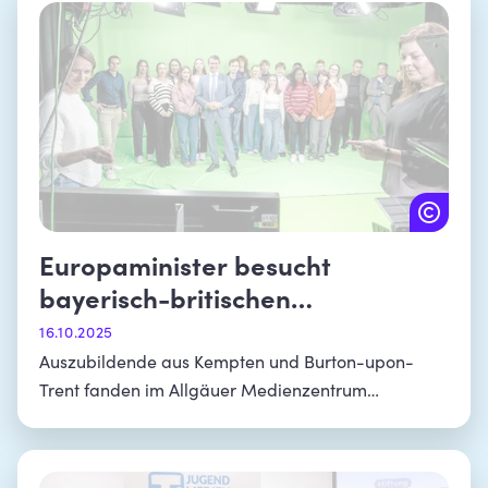
Europaminister besucht
bayerisch-britischen
Azubiaustausch
16.10.2025
Auszubildende aus Kempten und Burton-upon-
Trent fanden im Allgäuer Medienzentrum
gemeinsam mit Europaminister Eric Beißwenger
heraus, wie Nachrichten in Fernsehen und Zeitung
kommen.