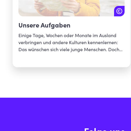
Unsere Aufgaben
Einige Tage, Wochen oder Monate im Ausland
verbringen und andere Kulturen kennenlernen:
Das wünschen sich viele junge Menschen. Doch
oft wird daraus nichts. Das möchten wir ändern!
Unser Ziel: Allen jungen Menschen in Bayern
während ihrer Schul- und Ausbildungszeit einen
internationalen Jugendaustausch zu ermöglichen.