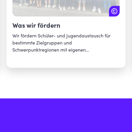
Was wir fördern
Wir fördern Schüler- und Jugendaustausch für
bestimmte Zielgruppen und
Schwerpunktregionen mit eigenen
Förderprogrammen. Außerdem unterstützen wir
neuartige Formate bei Partnern. Damit erreichen
wir, dass mehr junge Menschen aus Bayern
internationale Erfahrungen sammeln können.
Insbesondere für Jugendliche, die auf Mittel-,
Real-, Förder- und berufliche Schulen gehen,
schaffen wir neue Chancen.