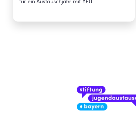
für ein Austauschjahr mit YFU