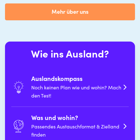
Mehr über uns
Wie ins Ausland?
Auslandskompass
Noch keinen Plan wie und wohin? Mach
den Test!
Was und wohin?
Passendes Austauschformat & Zielland
finden