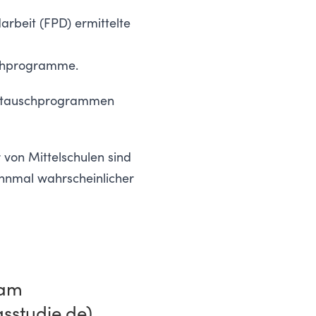
arbeit (FPD)
ermittelte
uschprogramme.
Austauschprogrammen
von Mittelschulen sind
ehnmal wahrscheinlicher
 am
sstudie.de)