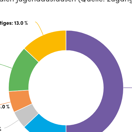
tiges
: 13.0 %
6.0 %
%