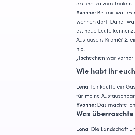
ab und zu zum Tanken fä
Yvonne:
Bei mir war es
wohnen dort. Daher war 
es, neue Leute kennenz
Austauschs Kroměříž, ei
nie.
„Tschechien war vorher
Wie habt ihr euch
Lena:
Ich kaufte ein Ga
für meine Austauschpart
Yvonne:
Das machte ich
Was überraschte 
Lena:
Die Landschaft und