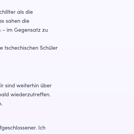
hillter als die
as sahen die
h – im Gegensatz zu
ie tschechischen Schüler
r sind weiterhin über
ald wiederzutreffen.
.
fgeschlossener. Ich