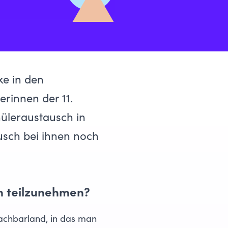
ke in den
erinnen der 11.
hüleraustausch in
usch bei ihnen noch
n teilzunehmen?
Nachbarland, in das man