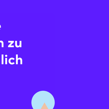
e
n zu
lich