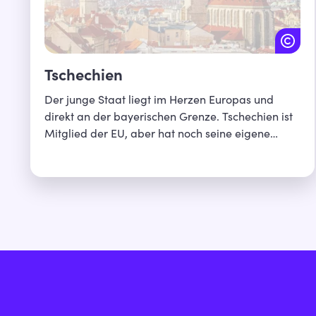
Tschechien
Der junge Staat liegt im Herzen Europas und
direkt an der bayerischen Grenze. Tschechien ist
Mitglied der EU, aber hat noch seine eigene
Währung. Man begrüßt sich mit „Ahoj“, obwohl
das Nachbarland kein Meer hat. Dafür punktet
Tschechien mit einer einzigartigen Kombination
aus vielfältiger Natur und Kultur sowie Menschen,
die gleichermaßen herzlich, naturverbunden und
abenteuerlustig sind. Erfahren mehr über Bayerns
Nachbarland Tschechien!