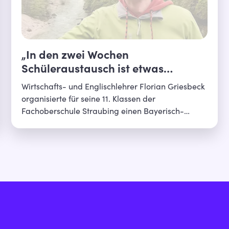
„In den zwei Wochen
Schüleraustausch ist etwas
zusammengewachsen“
Wirtschafts- und Englischlehrer Florian Griesbeck
organisierte für seine 11. Klassen der
Fachoberschule Straubing einen Bayerisch-
Tschechischen Schulaustausch mit der
Handelsakademie Kroměříž. Im Interview erzählt
er, welche eigenen Erfahrungen ihn dazu
motivierten, wie Tschechien als Austauschland
ankam und welcher Moment ihn besonders
bewegte.