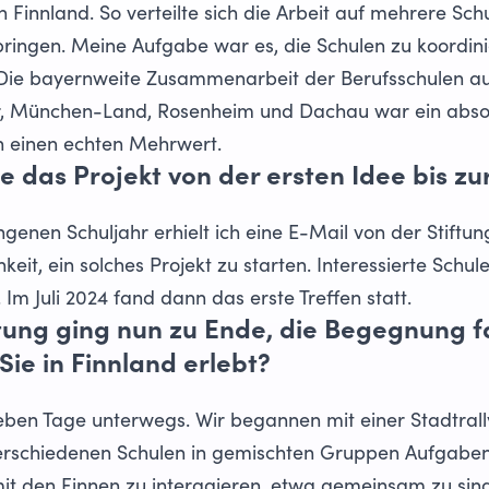
Finnland. So verteilte sich die Arbeit auf mehrere Schu
bringen. Meine Aufgabe war es, die Schulen zu koordini
e bayernweite Zusammenarbeit der Berufsschulen aus
er, München-Land, Rosenheim und Dachau war ein abs
en einen echten Mehrwert.
e das Projekt von der ersten Idee bis z
ngenen Schuljahr erhielt ich eine E-Mail von der Stift
eit, ein solches Projekt zu starten. Interessierte Schu
. Im Juli 2024 fand dann das erste Treffen statt.
itung ging nun zu Ende, die Begegnung 
Sie in Finnland erlebt?
ben Tage unterwegs. Wir begannen mit einer Stadtrallye
erschiedenen Schulen in gemischten Gruppen Aufgaben
mit den Finnen zu interagieren, etwa gemeinsam zu sin