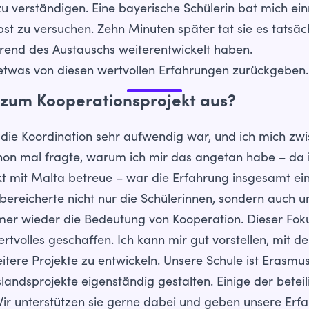
 zu verständigen. Eine bayerische Schülerin bat mich ei
elbst zu versuchen. Zehn Minuten später tat sie es tats
hrend des Austauschs weiterentwickelt haben.
 etwas von diesen wertvollen Erfahrungen zurückgeben.
it zum Kooperationsprojekt aus?
 die Koordination sehr aufwendig war, und ich mich zw
 mal fragte, warum ich mir das angetan habe – da ich
t mit Malta betreue – war die Erfahrung insgesamt ein
bereicherte nicht nur die Schülerinnen, sondern auch un
mmer wieder die Bedeutung von Kooperation. Dieser Fok
tvolles geschaffen. Ich kann mir gut vorstellen, mit d
tere Projekte zu entwickeln. Unsere Schule ist Erasmus 
andsprojekte eigenständig gestalten. Einige der beteil
Wir unterstützen sie gerne dabei und geben unsere Erf