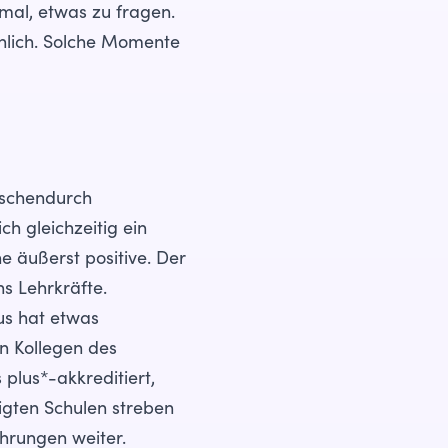
nmal, etwas zu fragen.
ächlich. Solche Momente
ischendurch
 gleichzeitig ein
e äußerst positive. Der
s Lehrkräfte.
us hat etwas
en Kollegen des
plus*-akkreditiert,
igten Schulen streben
ahrungen weiter.