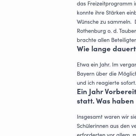
das Freizeitprogramm in 
konnte ihre Stärken ein
Wünsche zu sammeln. Di
Rothenburg o. d. Taub
brachte allen Beteiligt
Wie lange dauert
Etwa ein Jahr. Im verga
Bayern über die Möglichk
und ich reagierte sofort
Ein Jahr Vorbere
statt. Was haben 
Insgesamt waren wir sie
Schülerinnen aus den v
erforderten vor allem, 