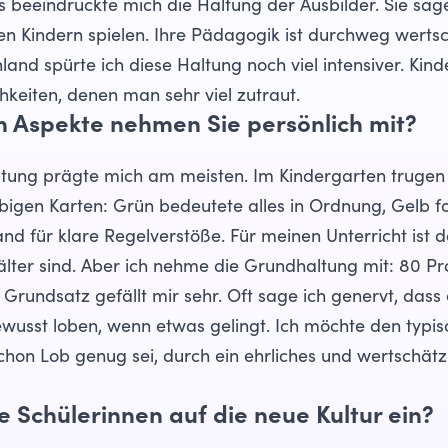
 beeindruckte mich die Haltung der Ausbilder. Sie sage
en Kindern spielen. Ihre Pädagogik ist durchweg werts
nland spürte ich diese Haltung noch viel intensiver. Kind
hkeiten, denen man sehr viel zutraut.
n Aspekte nehmen Sie persönlich mit?
tung prägte mich am meisten. Im Kindergarten trugen 
bigen Karten: Grün bedeutete alles in Ordnung, Gelb 
nd für klare Regelverstöße. Für meinen Unterricht ist
lter sind. Aber ich nehme die Grundhaltung mit: 80 P
r Grundsatz gefällt mir sehr. Oft sage ich genervt, dass
bewusst loben, wenn etwas gelingt. Ich möchte den typis
schon Lob genug sei, durch ein ehrliches und wertschä
ie Schülerinnen auf die neue Kultur ein?