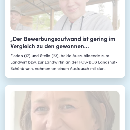
„Der Bewerbungsaufwand ist gering im
Vergleich zu den gewonnen
Erfahrungen“
Florian (17) und Stella (23), beide Auszubildende zum
Landwirt bzw. zur Landwirtin an der FOS/BOS Landshut-
Schönbrunn, nahmen an einem Austausch mit der
Seminole Middle Highschool in Georgia teil. Im Interview
erzählen die beiden, was sie über die deutsche und
amerikanische Landwirtschaft gelernt haben, was ihre
Highlights in den USA waren und welche ihrer Sichtweisen
sich nachhaltig verändert haben.