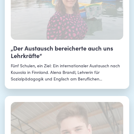
berufliche Schulen mit europäisch-
internationaler Ausrichtung (PDF)
Erasmus+-
„Der Austausch bereicherte auch uns
gefördertes Weiterbildungsprogramm in
Lehrkräfte“
Irland für Auszubildende in
Fünf Schulen, ein Ziel: Ein internationaler Austausch nach
kaufmännischen Berufen
Kouvola in Finnland. Alena Brandl, Lehrerin für
Sozialpädagogik und Englisch am Beruflichen
Schulzentrum Kelheim, koordinierte erstmals eine
Kooperation von fünf bayerischen Berufsfachschulen der
Kinderpflege. Im Interview erklärt sie, welche Vorteile
diese schulübergreifende Zusammenarbeit bietet und
welche Erkenntnisse sie aus den Begegnungen in Finnland
in ihren Unterricht einfließen lässt.&nbsp;