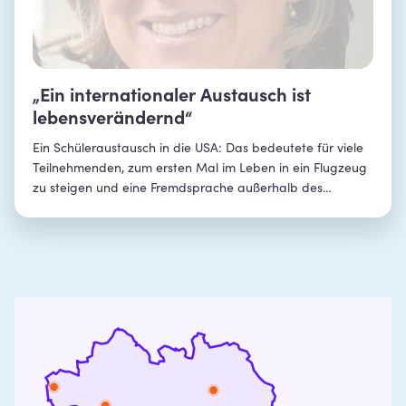
„Ein internationaler Austausch ist
lebensverändernd“
Ein Schüleraustausch in die USA: Das bedeutete für viele
Teilnehmenden, zum ersten Mal im Leben in ein Flugzeug
zu steigen und eine Fremdsprache außerhalb des
Klassenzimmers zu sprechen. Veronika Ewender, Englisch-,
Geschichts- und Politiklehrerin am Beruflichen
Schulzentrum Landshut-Schönbrunn, plante den
Austausch ihres Schulzentrums mit der Seminole County
High School in Georgia. Im Interview erzählt sie, warum
sie solche Erlebnisse möglichst vielen Schülern
ermöglichen möchte. Außerdem gibt sie Tipps, wie man
internationale Jugendbegegnungen langfristig und
nachhaltig auf die Beine stellt.