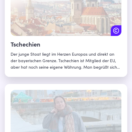
Tschechien
Der junge Staat liegt im Herzen Europas und direkt an
der bayerischen Grenze. Tschechien ist Mitglied der EU,
aber hat noch seine eigene Währung. Man begrüßt sich
mit „Ahoj“, obwohl das Nachbarland kein Meer hat. Dafür
punktet Tschechien mit einer einzigartigen Kombination
aus vielfältiger Natur und Kultur sowie Menschen, die
gleichermaßen herzlich, naturverbunden und
abenteuerlustig sind. Erfahren mehr über Bayerns
Nachbarland Tschechien!