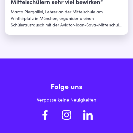
Mittelschülern sehr viel bewirken“
Marco Piergallini, Lehrer an der Mittelschule am
Winthirplatz in München, organisierte einen
Schüleraustausch mit der Aviator-Ioan-Sava-Mittelschule
in Alțâna in Rumänien. In beiden Ländern erarbeiteten
die Schülerinnen und Schüler ein Musiktheater, das sie
zum Abschluss aufführten. Im Interview erzählt er von
seinen Highlights und dem Feedback der Jugendlichen.
Folge uns
Verpasse keine Neuigkeiten