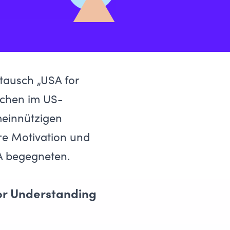
tausch „USA for
ochen im US-
meinnützigen
hre Motivation und
A begegneten.
or Understanding