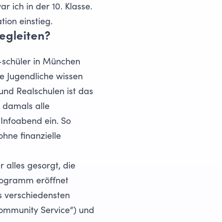
 ich in der 10. Klasse.
ion einstieg.
begleiten?
 -schüler in München
le Jugendliche wissen
und Realschulen ist das
d damals
alle
Infoabend ein. So
hne finanzielle
r alles gesorgt, die
rogramm eröffnet
s verschiedensten
Community Service“) und