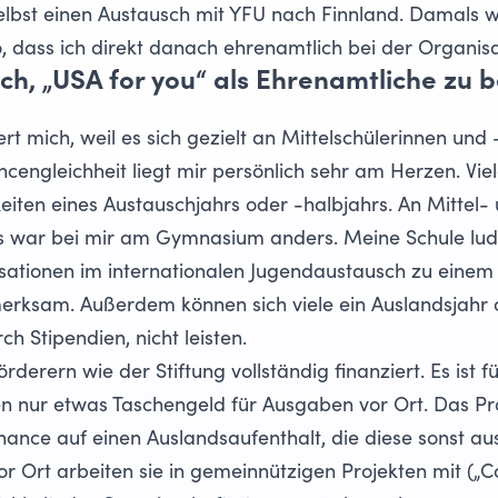
lbst einen Austausch mit YFU nach Finnland. Damals war
, dass ich direkt danach ehrenamtlich bei der Organisat
ch, „USA for you“ als Ehrenamtliche zu 
 mich, weil es sich gezielt an Mittelschülerinnen und
cengleichheit liegt mir persönlich sehr am Herzen. Vie
eiten eines Austauschjahrs oder -halbjahrs. An Mittel- 
as war bei mir am Gymnasium anders. Meine Schule lu
ationen im internationalen Jugendaustausch
zu einem 
erksam. Außerdem können sich viele ein Auslandsjahr o
h Stipendien, nicht leisten.
rderern wie der Stiftung vollständig finanziert. Es ist fü
 nur etwas Taschengeld für Ausgaben vor Ort. Das P
ance auf einen Auslandsaufenthalt, die diese sonst au
or Ort arbeiten sie in gemeinnützigen Projekten mit („