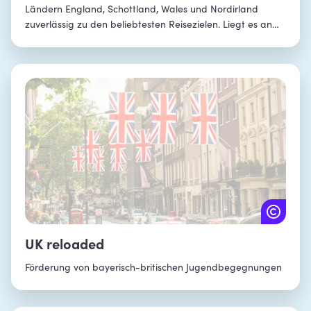
Ländern England, Schottland, Wales und Nordirland
zuverlässig zu den beliebtesten Reisezielen. Liegt es an
den spannenden Hauptstädten? Beruht die Begeisterung
auf dem britischen Königshaus, Dudelsack und
Schottenrock, oder doch den schaurigen Mooren, die eine
perfekte Kulisse für die Serie „Games of Thrones“
bildeten? Finde es bei einem Jugendaustausch in UK
selbst heraus!
UK reloaded
Förderung von bayerisch-britischen Jugendbegegnungen