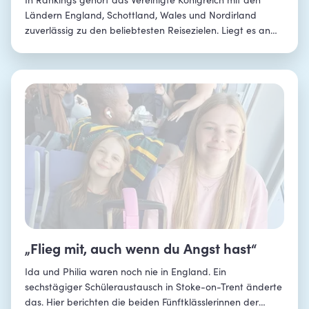
In Rankings gehört das Vereinigte Königreich mit den
Ländern England, Schottland, Wales und Nordirland
zuverlässig zu den beliebtesten Reisezielen. Liegt es an
den spannenden Hauptstädten? Beruht die Begeisterung
auf dem britischen Königshaus, Dudelsack und
Schottenrock, oder doch den schaurigen Mooren, die eine
perfekte Kulisse für die Serie „Games of Thrones“
bildeten? Finde es bei einem Jugendaustausch in UK
selbst heraus!
„Flieg mit, auch wenn du Angst hast“
Ida und Philia waren noch nie in England. Ein
sechstägiger Schüleraustausch in Stoke-on-Trent änderte
das. Hier berichten die beiden Fünftklässlerinnen der