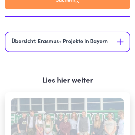
Suchen
Karte benötigt Ihre Zustimmung
Diese Karte nutzt
Google Maps
. Bei Aktivierung werden
Daten an Google in den USA übertragen.
Übersicht: Erasmus+ Projekte in Bayern
Cookie-Einstellungen öffnen
Lies hier weiter
Alle Landkreise
Aichach-Friedberg
Altötting