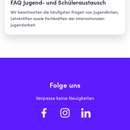
Ebersberg
FAQ Jugend- und Schüleraustausch
Eichstätt
Wir beantworten die häufigsten Fragen von Jugendlichen,
Lehrkräften sowie Fachkräften der internationalen
Erding
Jugendarbeit.
Erlangen
Erlangen-Höchstadt
Forchheim
Schularten
Berufsschule
Freising
Fachakademie
Freyung-Grafenau
Folge uns
Fürstenfeldbruck
Förderschule
Verpasse keine Neuigkeiten
Fürth
FOS/BOS
Fürth, Landkreis
Gymnasium
Garmisch-Partenkirchen
Hochschule