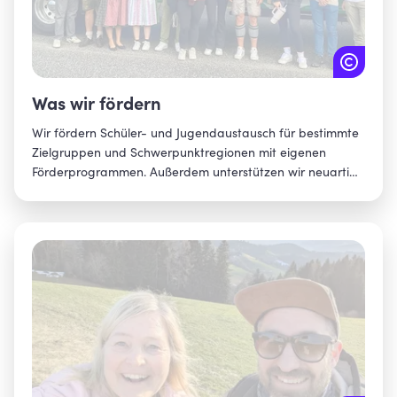
Amberg
Amberg-Sulzbach
Ansbach
Was wir fördern
Ansbach, Landkreis
Wir fördern Schüler- und Jugendaustausch für bestimmte
Zielgruppen und Schwerpunktregionen mit eigenen
Aschaffenburg
Förderprogrammen. Außerdem unterstützen wir neuartige
Aschaffenburg, Landkreis
Formate bei Partnern. Damit erreichen wir, dass mehr
junge Menschen aus Bayern internationale Erfahrungen
Augsburg
sammeln können. Insbesondere für Jugendliche, die auf
Mittel-, Real-, Förder- und berufliche Schulen gehen,
Augsburg, Landkreis
schaffen wir neue Chancen.
Bad Kissingen
Bad Tölz-Wolfratshausen
Bamberg
Bamberg, Landkreis